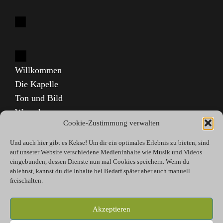
Willkommen
Die Kapelle
Ton und Bild
Warenhaus
Cookie-Zustimmung verwalten
Kontakt
Electronic Press Kit – DE
Und auch hier gibt es Kekse! Um dir ein optimales Erlebnis zu bieten, sind
auf unserer Website verschiedene Medieninhalte wie Musik und Videos
Electronic Press Kit – EN
eingebunden, dessen Dienste nun mal Cookies speichern. Wenn du
Impressum
ablehnst, kannst du die Inhalte bei Bedarf später aber auch manuell
freischalten.
Datenschutzerklärung
Cookie-Richtlinie (EU)
Akzeptieren