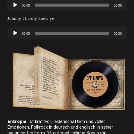
Audio-
00:00
00:00
Player
Johnny I hardly knew ye
Audio-
00:00
00:00
Player
Entropia
ist kraftvoll, leidenschaftlich und voller
Emotionen. Folkrock in deutsch und englisch in seiner
spannensten Form. 16 unterschiedliche Songs mit