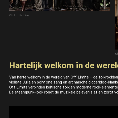
Off Limits Live
Of
Hartelijk welkom in de werel
Van harte welkom in de wereld van Off Limits – de folkrockban
violiste Julia en polyfone zang en archaïsche didgeridoo-kla
Off Limits verbinden keltische folk en moderne rock-elementen
De steampunk-look rondt de muzikale belevenis af en zorgt voo